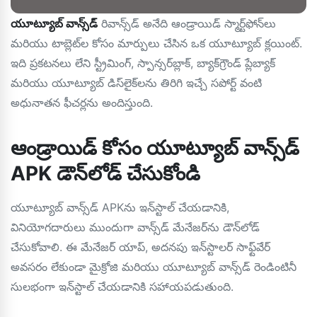
యూట్యూబ్ వాన్స్‌డ్
రివాన్స్‌డ్ అనేది ఆండ్రాయిడ్ స్మార్ట్‌ఫోన్‌లు
మరియు టాబ్లెట్‌ల కోసం మార్పులు చేసిన ఒక యూట్యూబ్ క్లయింట్.
ఇది ప్రకటనలు లేని స్ట్రీమింగ్, స్పాన్సర్‌బ్లాక్, బ్యాక్‌గ్రౌండ్ ప్లేబ్యాక్
మరియు యూట్యూబ్ డిస్‌లైక్‌లను తిరిగి ఇచ్చే సపోర్ట్ వంటి
అధునాతన ఫీచర్లను అందిస్తుంది.
ఆండ్రాయిడ్ కోసం యూట్యూబ్ వాన్స్‌డ్
APK డౌన్‌లోడ్ చేసుకోండి
యూట్యూబ్ వాన్స్‌డ్ APKను ఇన్‌స్టాల్ చేయడానికి,
వినియోగదారులు ముందుగా వాన్స్‌డ్ మేనేజర్‌ను డౌన్‌లోడ్
చేసుకోవాలి. ఈ మేనేజర్ యాప్, అదనపు ఇన్‌స్టాలర్ సాఫ్ట్‌వేర్
అవసరం లేకుండా మైక్రోజి మరియు యూట్యూబ్ వాన్స్‌డ్ రెండింటినీ
సులభంగా ఇన్‌స్టాల్ చేయడానికి సహాయపడుతుంది.