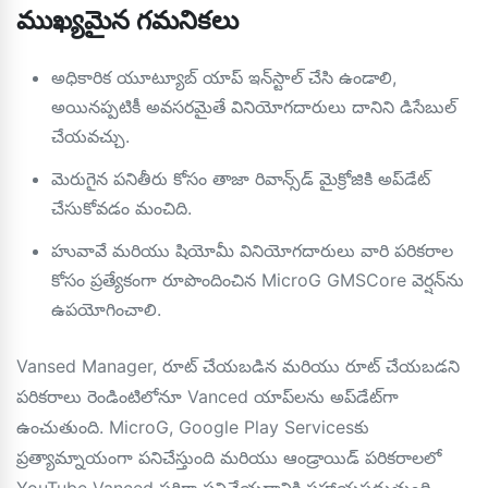
ముఖ్యమైన గమనికలు
అధికారిక యూట్యూబ్ యాప్ ఇన్‌స్టాల్ చేసి ఉండాలి,
అయినప్పటికీ అవసరమైతే వినియోగదారులు దానిని డిసేబుల్
చేయవచ్చు.
మెరుగైన పనితీరు కోసం తాజా రివాన్స్‌డ్ మైక్రోజికి అప్‌డేట్
చేసుకోవడం మంచిది.
హువావే మరియు షియోమీ వినియోగదారులు వారి పరికరాల
కోసం ప్రత్యేకంగా రూపొందించిన MicroG GMSCore వెర్షన్‌ను
ఉపయోగించాలి.
Vansed Manager, రూట్ చేయబడిన మరియు రూట్ చేయబడని
పరికరాలు రెండింటిలోనూ Vanced యాప్‌లను అప్‌డేట్‌గా
ఉంచుతుంది. MicroG, Google Play Servicesకు
ప్రత్యామ్నాయంగా పనిచేస్తుంది మరియు ఆండ్రాయిడ్ పరికరాలలో