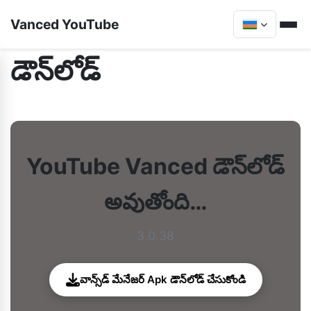
Vanced YouTube
డౌన్‌లోడ్
YouTube Vanced డౌన్‌లోడ్
అవుతోంది…
3.0.38
వాన్స్‌డ్ మేనేజర్ Apk డౌన్‌లోడ్ చేసుకోండి