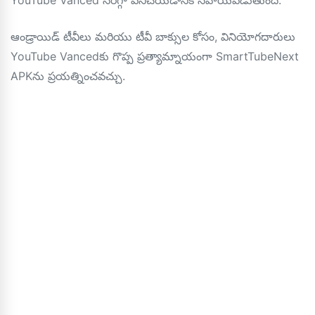
YouTube Vanced సరిగ్గా పనిచేయడానికి సహాయపడుతుంది.
ఆండ్రాయిడ్ టీవీలు మరియు టీవీ బాక్సుల కోసం, వినియోగదారులు
YouTube Vancedకు గొప్ప ప్రత్యామ్నాయంగా SmartTubeNext
APKను ప్రయత్నించవచ్చు.