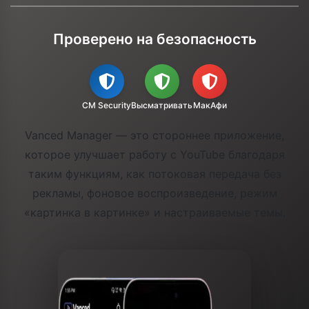
Проверено на безопасность
CM Security
Высматривать
МакАфи
Vanced Manager — это стороннее приложение,
которое улучшает работу с YouTube благодаря
таким функциям, как потоковая передача без
рекламы, фоновое воспроизведение, режим
«картинка в картинке» и настраиваемые темы.