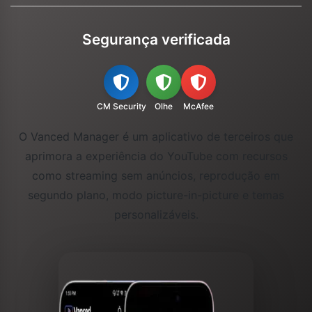
Segurança verificada
CM Security
Olhe
McAfee
O Vanced Manager é um aplicativo de terceiros que
aprimora a experiência do YouTube com recursos
como streaming sem anúncios, reprodução em
segundo plano, modo picture-in-picture e temas
personalizáveis.