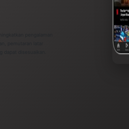
eningkatkan pengalaman
an, pemutaran latar
 dapat disesuaikan.