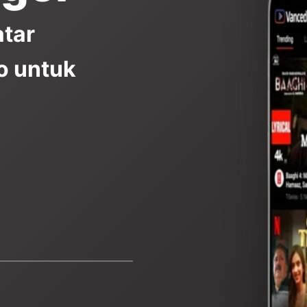
atar
o untuk