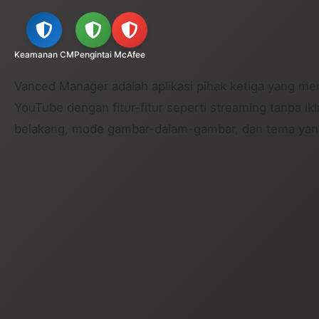
Keamanan CM
Pengintai
McAfee
Vanced Manager adalah aplikasi pihak ketiga yang m
YouTube dengan fitur-fitur seperti streaming tanpa ikl
belakang, mode gambar-dalam-gambar, dan tema yang